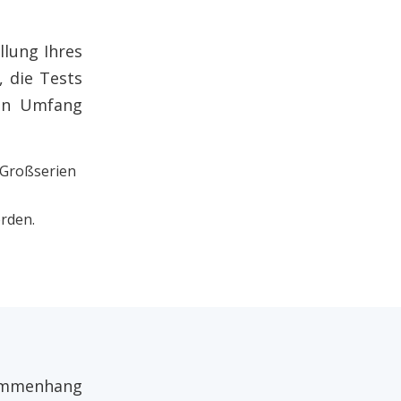
llung Ihres
 die Tests
ten Umfang
r Großserien
erden.
sammenhang