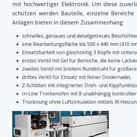
mit hochwertiger Elektronik. Um diese zuverl
schützen werden Bauteile, einzelne Bereiche
Anlagen bieten in diesem Zusammenhang
schnelles, genaues und detailgetreues Beschichte
eine Bearbeitungsfläche bis 500 x 440 mm (410 mm 
Einsetzbarkeit von gleichzeitig 3 Köpfe mit untersch
erstes Ventil mit Gel für Bereiche, die keine Lack
zweites Ventil mit breitem Rundstrahl für größer
drittes Ventil für Einsatz mit feiner Dosiernadel,
Z‐Schlitten mit integrierter Dreh‐ und Kippfunkt
In‐Line Trockenofen mit 8 unabhängig kontrollie
Trocknung ohne Luftzirkulation mittels IR‐Heizu