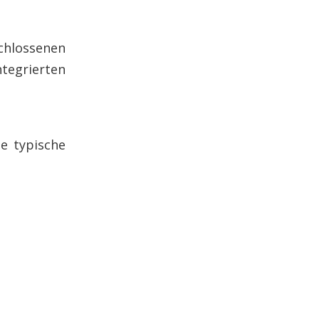
chlossenen
ntegrierten
ie typische