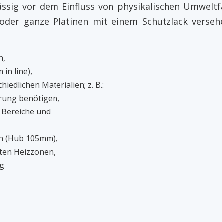
ässig vor dem Einfluss von physikalischen Umweltf
 oder ganze Platinen mit einem Schutzlack verseh
n,
in line),
iedlichen Materialien; z. B.:
ierung benötigen,
e Bereiche und
ion (Hub 105mm),
rten Heizzonen,
ng