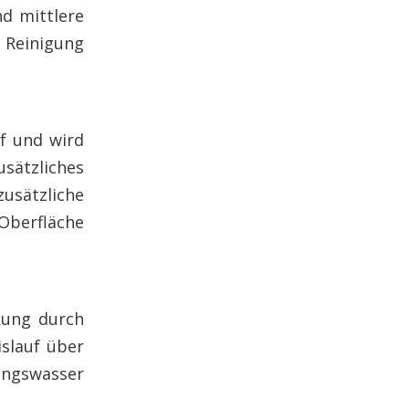
nd mittlere
 Reinigung
uf und wird
sätzliches
zusätzliche
Oberfläche
kung durch
islauf über
ungswasser